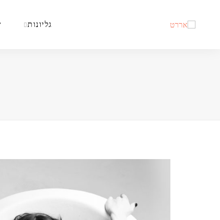
גליונות
ש