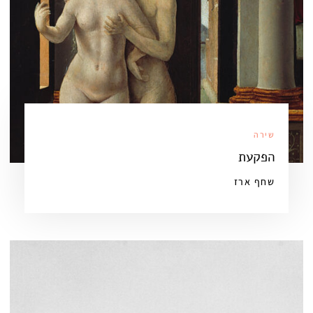
שירה
הפקעת
שחף ארז