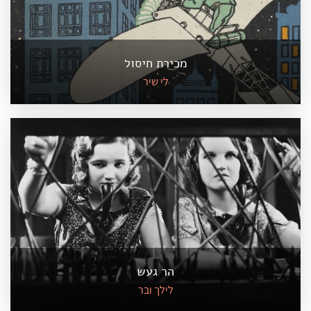
מכירת חיסול
לי שיר
הר געש
לילך ובר