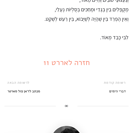
מְקֻפָּלִים בֵּין בְּגָדַי וּמְחַכִּים בְּסֻלְיוֹת נְעָלַי,
וְאֵין הֶפְרֵד בֵּין שֶׁהָיָה לְשֶׁיָּבוֹא, בֵּין רַעַשׁ לְשֶׁקֶט.
לִבִּי כָּבַד מְאוֹד.
חזרה לאררט 11
רשומה קודמת
לרשומה הבאה
דברי הימים
מכתב לז׳אן פול סארטר
∞