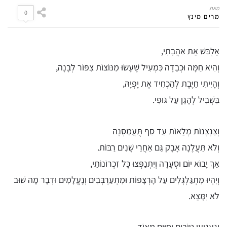
מאת
0
מרים מינץ
אֶלְבַּשׁ אֶת אַהֲבָתִי,
וְהִיא חַמָּה וּכְבֵדָה כִּמְעִיל שֶׁעָשׂוּ מִנּוֹצוֹת צִפּוֹר לְבָנָה,
וְהָיִיתִי חַיֶּבֶת לְהַכְחִיד אֶת יָפְיָהּ,
בִּשְׁבִיל לְהָגֵן עַל גּוּפִי.
וְצִנְצְנוֹת מְלֵאוֹת עַד סַף תֻּעֲמַסְנָה
וְלֹא תַּעֲלֶנָה אָבָק גַּם אַחֲרֵי שָׁנִים רַבּוֹת.
אַךְ יָבוֹא יוֹם וּסְעָרָה וְיִתְנַפְּצוּ כָּל זִכְרוֹנוֹתַי,
וְיִהְיוּ מִתְגַּלְגְּלִים עַל הָרְצָפוֹת וּמִתְעַרְבְּבִים וְנֶעֱלָמִים וּדְבָר מָה שׁוּב
לֹא יִמָּצֵא.
וְגַעְגּוּעַי טוֹבִים וְחַיִּים מְאוֹד,