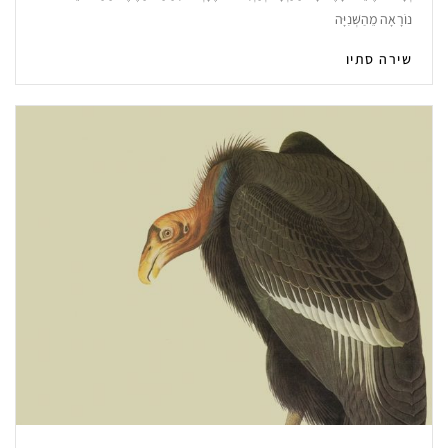
נוֹרָאָה מֵהַשְּׁנִיָּה
שירה סתיו