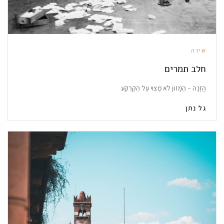
שירה
חלב תמרים
הֲזָנָה – הַמָּזוֹן לֹא מָצוּי עַל הַקַּרְקַע
גל נתן