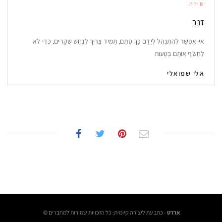
שירה
זנב
אִי-אֶפְשָׁר לְהִתְנַהֵל לְיָדָם כָּךְ סְתָם, תָּמִיד צָרִיךְ לְנַחֵשׁ שְּׁקָרִים, כְּדֵי לֹא
לַחְשֹׂף אוֹתָם בְּטָעוּת
אלי שמואלי
אררט
- כתב עת ליצירה קיומית: כל הזכויות שמורות למחברים
©