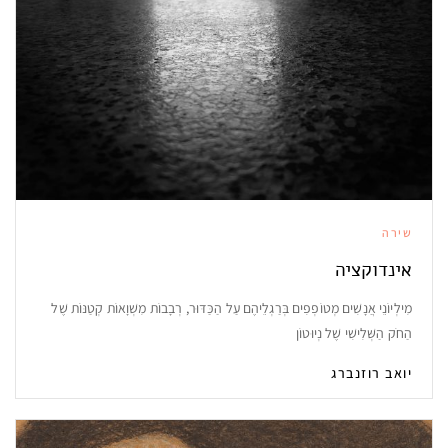
שירה
אינדוקציה
מִילְיוֹנֵי אֲנָשִׁים מְטוֹפְפִים בְּרַגְלֵיהֶם עַל הַכַּדּוּר, רְבָבוֹת מִשְׁוָאוֹת קְטַנּוֹת שֶׁל
הַחֹק הַשְּׁלִישִׁי שֶׁל נְיוּטוֹן
יואב רוזנברג