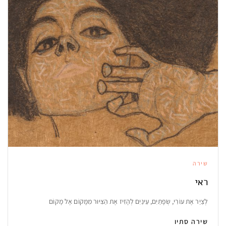
שירה
ראי
לְצַיֵּר אֶת עוֹרִי, שְׂפָתַיִם, עֵינַיִם לְהָזִיז אֶת הַצִּיּוּר מִמָּקוֹם אֶל מָקוֹם
שירה סתיו