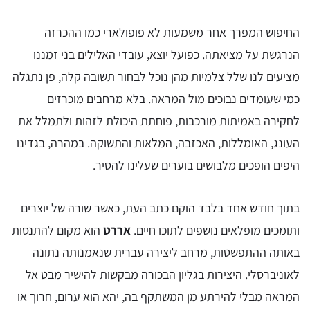
החיפוש המפרך אחר משמעות לא פופולארי כמו ההכרזה
הנרגשת על מציאתה. כפועל יוצא, עובדי האלילים בני זמננו
מציעים לנו שלל צלמיות מהן נוכל לבחור תשובה קלה, פן נתגלה
כמי שעומדים נבוכים מול המראה. בלא מרחבים מוכרזים
לחקירה באמיתות מורכבות, פוחתת היכולת לזהות ולתמלל את
העונג, האומללות, האכזבה, המלאות והתשוקה. במהרה, בגדינו
היפים הופכים מלבושים בוערים שעלינו להסיר.
בתוך חודש אחד בלבד הוקם כתב העת, כאשר שורה של יוצרים
ותומכים מופלאים נושפים לתוכו חיים.
אררט
הוא מקום להתנסות
באותה ההתפשטות, מרחב ליצירה עברית שנאמנותה נתונה
לאוניברסלי. היצירות בגליון הבכורה מבקשות להישיר מבט אל
המראה מבלי להירתע מן המשתקף בה, יהא הוא ערום, חרוך או