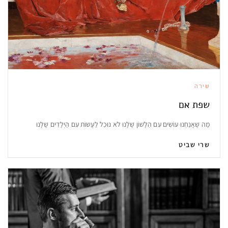
שירה
שפת אם
מָה שֶׁאֲנַחְנוּ עוֹשִׂים עִם הַלָּשׁוֹן שֶׁלָּנוּ לֹא נוּכַל לַעֲשׂוֹת עִם הַיְּלָדִים שֶׁלָּנוּ
שרי שביט