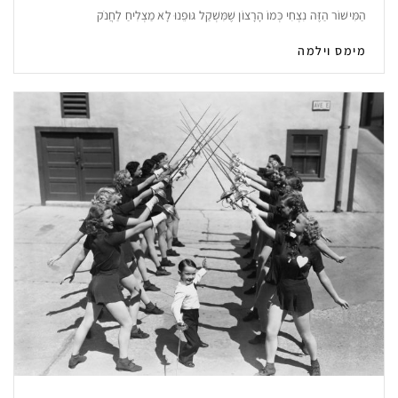
הַמִּישׁוֹר הַזֶּה נִצְחִי כְּמוֹ הָרָצוֹן שֶׁמִּשְׁקַל גּוּפֵנוּ לָא מַצְלִיחַ לַחֲנֹק
מימס וילמה