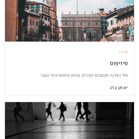
שירה
סיזיפוס
מוּל הָאָרֶנָה מִצְטַנְּנִים הַתַּיָּרִים, עֲיֵפִים מֵחִפּוּשׂ אַחַר הֶעָבָר
יונתן ברג