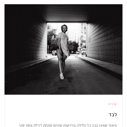
שירה
לבד
וְהָאוֹר שֶׁאֵינוֹ כָּבֶה כָּל הַלַּיְלָה וְהַיְדִיעוֹת שֶׁזָּרְמוּ מִתַּחַת לַדֶּלֶת אַחַת יוֹתֵר