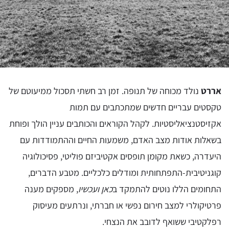
אררט
נולד מכוחה של תנופה. זמן רב חשתי תסכול ממיעוטם של
טקסטים עבריים חדשים שמתכתבים עם תמות
אקזיסטנציאליסטיות. לקהל הקוראים והכותבים עניין הולך ופוחת
בשאלות אודות מצב האדם, משמעות החיים וההתמודדות עם
היעדרה, כשאת מקומן תופסים אקטיביזם פוליטי, פסיכולוגיה
קוגניטיבית-התפתחותית ומודלים כלכליים. מטבע הדברים,
התחומים הללו נוטים להתמקד ב
כאן ועכשיו
, מספקים מענה
פרטיקולרי למצב חירום נפשי או חברתי, ונרתעים מעיסוק
רפלקטיבי ששואף לדובב את הנצחי.