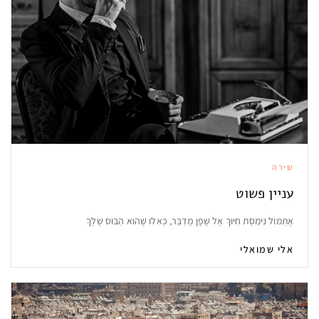
שירה
עניין פשוט
אֶתְמוֹל נִימַסְת חִיּוּךְ אֶל שָׁפָן מְדַבֵּר, כְּאִלּוּ שֶׁהוּא הַבּוֹס שֶׁלְּךָ
אלי שמואלי