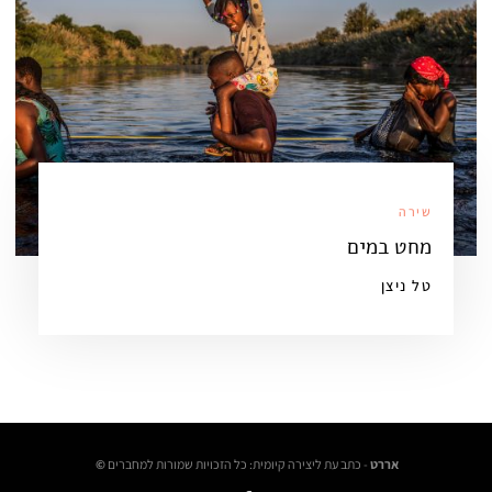
שירה
מחט במים
טל ניצן
אררט
- כתב עת ליצירה קיומית: כל הזכויות שמורות למחברים
©