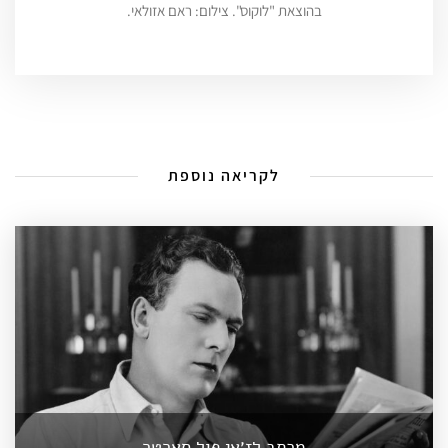
בהוצאת "לוקוס". צילום: ראם אזולאי.
לקריאה נוספת
מכתב לז׳אן פול סארטר