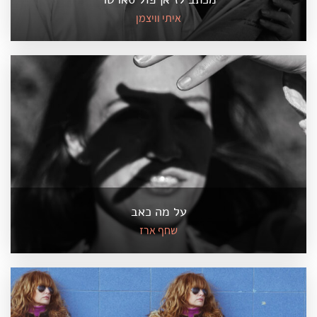
איתי וויצמן
על מה כאב
שחף ארז