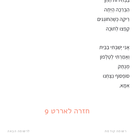
הַבְּרֵכָה הָיְתָה
רֵיקָה כְּשֶׁהַחוֹגְגִים
קָפְצוּ לְתוֹכָהּ
אֲנִי יָשַׁבְתִּי בַּבַּיִת
וְאָמַרְתִּי לְטֶלֶפוֹן
מְנֻתָּק
סוֹפְסוֹף נִצַּחְנוּ
אִמָּא.
חזרה לאררט 9
רשומה קודמת
לרשומה הבאה