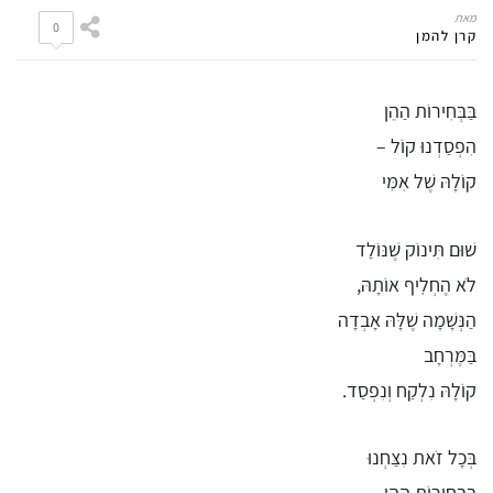
מאת
0
קרן להמן
בַּבְּחִירוֹת הַהֵן
הִפְסַדְנוּ קוֹל –
קוֹלָהּ שֶׁל אִמִּי
שׁוּם תִּינוֹק שֶׁנּוֹלַד
לֹא הֶחְלִִיף אוֹתָהּ,
הַנְּשָׁמָה שֶׁלָּהּ אָבְדָה
בַּמֶּרְחָב
קוֹלָהּ נִלְקַח וְנִפְסַד.
בְּכָל זֹאת נִצַּחְנוּ
בַּבְּחִירוֹת הַהֵן