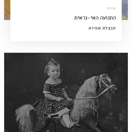
שירה
התנועה האי-נראית
חבצלת שפירא