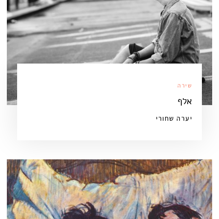
שירה
אלף
יערה שחורי