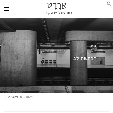
יומן
הכחשת לב
צילום פרטי, מימס וילמה