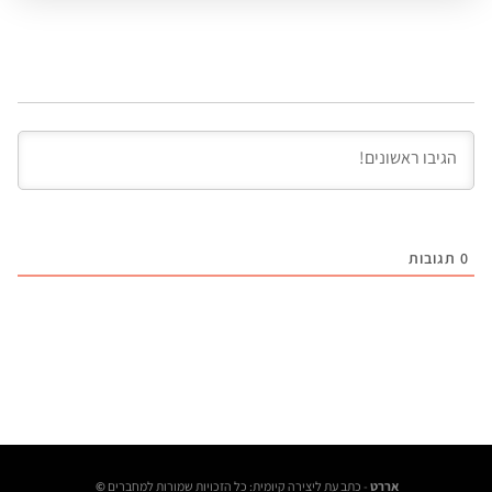
0
תגובות
אררט
- כתב עת ליצירה קיומית: כל הזכויות שמורות למחברים
©