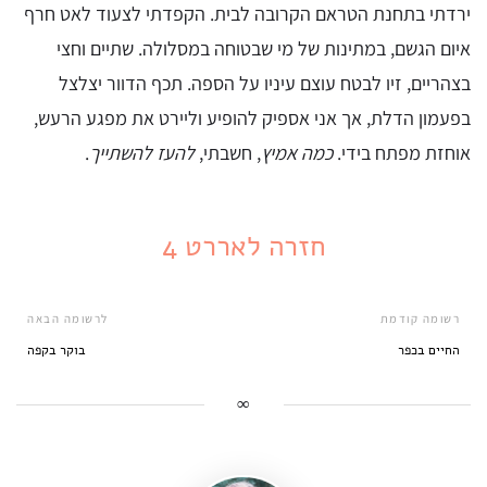
ירדתי בתחנת הטראם הקרובה לבית. הקפדתי לצעוד לאט חרף
איום הגשם, במתינות של מי שבטוחה במסלולה. שתיים וחצי
בצהריים, זיו לבטח עוצם עיניו על הספה. תכף הדוור יצלצל
בפעמון הדלת, אך אני אספיק להופיע וליירט את מפגע הרעש,
אוחזת מפתח בידי.
כמה אמיץ
, חשבתי,
להעז להשתייך
.
חזרה לאררט 4
רשומה קודמת
לרשומה הבאה
החיים בכפר
בוקר בקפה
∞