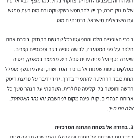
הוא החווה באצבעו לתפריט. צחקתי בקול. כמו מוצץ הבא אל פיו
של תינוק בוכה, כך יש להתחמש בשקשוקה ובחומוס בעת מפגש
עם הישראלית מישראל. הזמנתי חומוס.
רוכבי האופניים הלכו והתמעטו ככל שהגשם התחזק. רוכבת אחת
חלפה על פני המסעדה, לבושה גופיה דקה ומכנסיים קצרים.
שיערה נטף ועל פניה עווית סבל. היא מצמצה במאמץ, ריסיה
מסלקים טיפות שמנות אל ברכיה המדוושות, ופיה מתנשף אומלל
תחת כובד ההחלטה להתמיד בדרך. ידידי דיבר על פריצת דיסק
חדשה וחופשה בלי קליטה סלולרית. השקפתי על הנהר משך כל
ארוחת הצהריים. קולו פינה מקום למחשבה:
זהו נהר האמסטל,
אלה הם חייך
.
3. בחזרה אל בטחת התחנה המרכזית
במדרגות היורדות אל תחנת ווספרפליין המחשבה תקפה שנית.