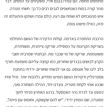
מחפשים מחסה. הם עמדו בגבם אליי, משקיפים על הפסים. דבר
מוזר קורה במוח כשנחשפים לגבים רבים כל כך: חשתי מנודה.
איש מהנוכחים לא שוחח עם רעיו. כולם עמדו ושתקו והתעלמו זה
מזה, כאילו מישהו צופה.
הרכבת התחפרה באדמה. קולות הדקירה של הגשם התחלפו
בשריקת הקרונות על המסילה. שריקה צייתנית, משוחזרת,
משועממת. שריקה של מי שכבר מת. הבחנתי שמרבית יושבי
הקרון לבושים בבגדים שחורים, כמו קפצה עליהם משמעת-חורף
בלב ליבו של אוגוסט. גם אני לבשתי שחורים. ירדתי בתחנת
וֵוסְפֶּרְפְלַיְין ודקירות הגשם הופיעו מחדש, נלהבות יותר. מזל שזיו
שכנע אותי לקחת מטריה. צעדנו יחד, ההילה השחורה ואני,
כמעט עד לגדת נהר האַמְסְטֶל. ברגע האחרון פניתי לתוך
מסעדה, שם המתין ידידי. "יש להם שקשוקה, וחומוס עם פיתה",