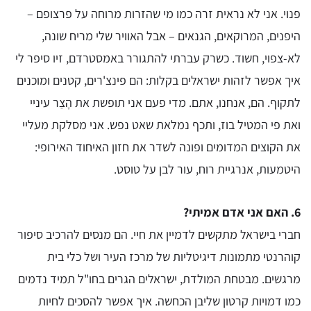
פנוי. אני לא נראית זרה כמו מי שהזרות מרוחה על פרצופם –
היפנים, המרוקאים, הגנאים – אבל האוויר שלי מריח שונה,
לא-צפוי, חשוד. כשרק עברתי להתגורר באמסטרדם, זיו סיפר לי
איך אפשר לזהות ישראלים בקלות: הם פינצ'רים, קטנים ומוכנים
לתקוף. הם, אנחנו, אתם. מדי פעם אני תופשת את הָצֵר עיניי
ואת פי המטיל בוז, ותכף נמלאת שאט נפש. אני מסלקת מעליי
את הקוצים המדומים ופונה לשדר את חזון האיחוד האירופי:
היטמעות, אנרגיית רוח, עור לבן על טוסט.
6. האם אני אדם אמיתי?
חברי בישראל מתקשים לדמיין את חיי. הם מנסים להרכיב סיפור
קוהרנטי מתמונות דיגיטליות של מרכז העיר ושל כלי בית
מרגשים. מבטחת המולדת, ישראלים הגרים בחו"ל תמיד נדמים
כמו דמויות קרטון שליבן הכחשה. איך אפשר להסכים לחיות