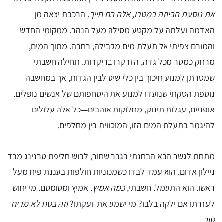
את נוסעת הביתה במטרו, אלה הם חייך.
הרכבת יצאה מן
האדמה ועלתה על מקטע מסילה מעל הנהר. ממקומי החדש
והמורם צפיתי אל תעלת מים מקבילה, רחבה. מתוך המים,
מרחק כמטר מכל גדה, הזדקרו בריקדות. תחילה חשבתי
שמטרתן למנוע חיכוך בין כלי שיט לבין הגדות, אך במחשבה
נוספת הסקתי שנועדו למנוע את היסחפותם של אנשים נופלים.
אופניים, עגלות תינוק, מחלוקות אוהבים—כל אלה עלולים
להיגמר בתעלת המים הזו, המוסווית בין מחלפים.
מתחת לגשר הבא הבחנתי בגבר שחור, לבוש חליפת טרנינג מבד
ניילון אדום. הוא עמד לבדו כשמכוניות חולפות בעננת פיח מעל
ראשו. הוא התעמל. חשבתי,
כמה אמיץ
. אמיץ ומטומטם. מי יחוש
לעזרתו אם ילקה בלבו? מי ישמע את זעקתו?
וזה בטח לא מריח
טוב
.